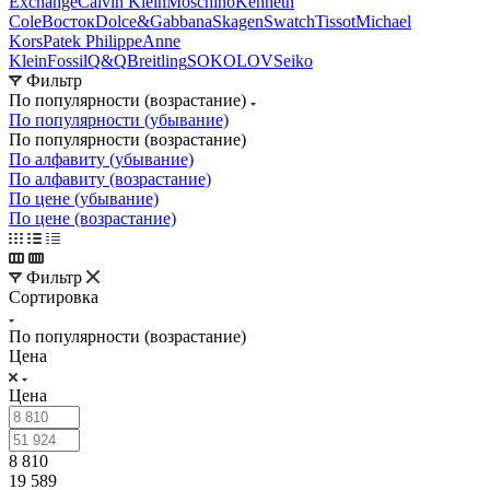
Exchange
Calvin Klein
Moschino
Kenneth
Cole
Восток
Dolce&Gabbana
Skagen
Swatch
Tissot
Michael
Kors
Patek Philippe
Anne
Klein
Fossil
Q&Q
Breitling
SOKOLOV
Seiko
Фильтр
По популярности (возрастание)
По популярности (убывание)
По популярности (возрастание)
По алфавиту (убывание)
По алфавиту (возрастание)
По цене (убывание)
По цене (возрастание)
Фильтр
Сортировка
По популярности (возрастание)
Цена
Цена
8 810
19 589