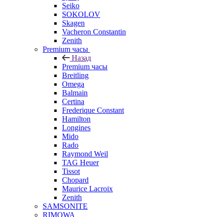
Seiko
SOKOLOV
Skagen
Vacheron Constantin
Zenith
Premium часы
Назад
Premium часы
Breitling
Omega
Balmain
Certina
Frederique Constant
Hamilton
Longines
Mido
Rado
Raymond Weil
TAG Heuer
Tissot
Chopard
Maurice Lacroix
Zenith
SAMSONITE
RIMOWA