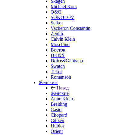
Skagen
Michael Kors
Q&Q
SOKOLOV
Seiko
Vacheron Constantin
Zenith
Calvin Klein
Moschino
Восток
DKNY
Dolce&Gabbana
Swatch
Tissot
Romanson
Женские
Назад
Женские
Anne Klein
Breitling
Casio
Chopard
Citizen
Hublot
Orient