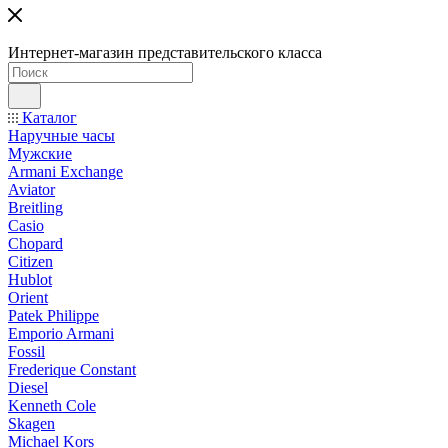
Интернет-магазин представительского класса
Каталог
Наручные часы
Мужские
Armani Exchange
Aviator
Breitling
Casio
Chopard
Citizen
Hublot
Orient
Patek Philippe
Emporio Armani
Fossil
Frederique Constant
Diesel
Kenneth Cole
Skagen
Michael Kors