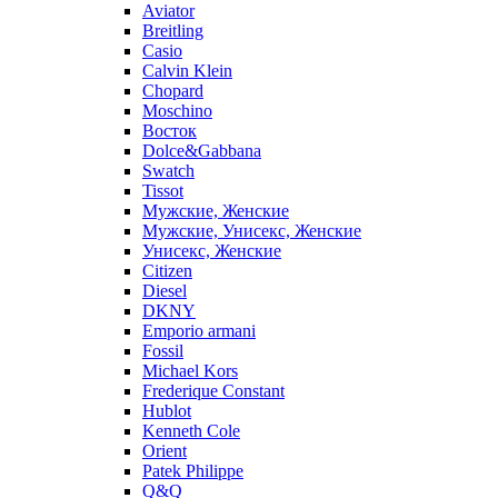
Aviator
Breitling
Casio
Calvin Klein
Chopard
Moschino
Восток
Dolce&Gabbana
Swatch
Tissot
Мужские, Женские
Мужские, Унисекс, Женские
Унисекс, Женские
Citizen
Diesel
DKNY
Emporio armani
Fossil
Michael Kors
Frederique Constant
Hublot
Kenneth Cole
Orient
Patek Philippe
Q&Q