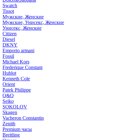
Swatch
Tissot
Мужские, Женские
Мужские, Унисекс, Женские
Унисекс, Женские
Citizen
Diesel
DKNY
Emporio armani
Fossil
Michael Kors
Frederique Constant
Hublot
Kenneth Cole
Orient
Patek Philippe
Q&Q
Seiko
SOKOLOV
Skagen
Vacheron Constantin
Zenith
Premium часы
Breitling