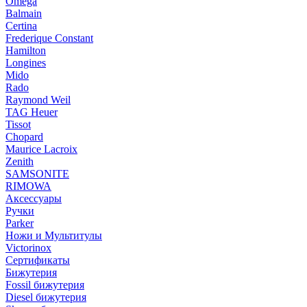
Omega
Balmain
Certina
Frederique Constant
Hamilton
Longines
Mido
Rado
Raymond Weil
TAG Heuer
Tissot
Chopard
Maurice Lacroix
Zenith
SAMSONITE
RIMOWA
Аксессуары
Ручки
Parker
Ножи и Мультитулы
Victorinox
Сертификаты
Бижутерия
Fossil бижутерия
Diesel бижутерия