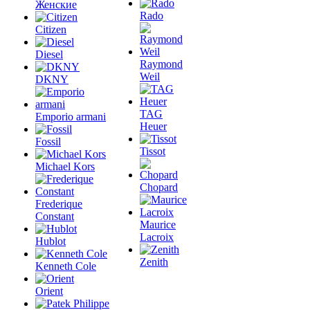
Женские
Rado
Citizen
Diesel
Raymond
Weil
DKNY
TAG
Emporio armani
Heuer
Fossil
Tissot
Michael Kors
Chopard
Frederique
Constant
Maurice
Lacroix
Hublot
Zenith
Kenneth Cole
Orient