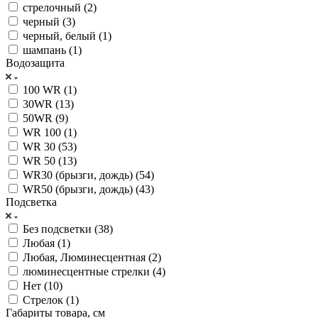
стрелочный (
2
)
черный (
3
)
черный, белый (
1
)
шампань (
1
)
Водозащита
100 WR (
1
)
30WR (
13
)
50WR (
9
)
WR 100 (
1
)
WR 30 (
53
)
WR 50 (
13
)
WR30 (брызги, дождь) (
54
)
WR50 (брызги, дождь) (
43
)
Подсветка
Без подсветки (
38
)
Любая (
1
)
Любая, Люминесцентная (
2
)
люминесцентные стрелки (
4
)
Нет (
10
)
Стрелок (
1
)
Габариты товара, см