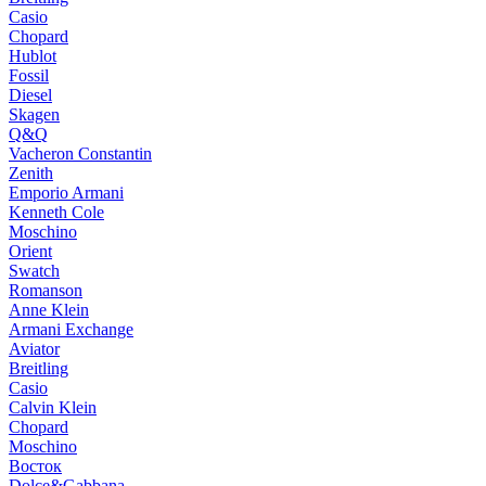
Casio
Chopard
Hublot
Fossil
Diesel
Skagen
Q&Q
Vacheron Constantin
Zenith
Emporio Armani
Kenneth Cole
Moschino
Orient
Swatch
Romanson
Anne Klein
Armani Exchange
Aviator
Breitling
Casio
Calvin Klein
Chopard
Moschino
Восток
Dolce&Gabbana