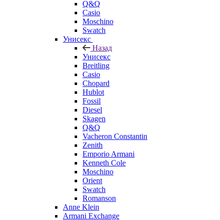
Q&Q
Casio
Moschino
Swatch
Унисекс
Назад
Унисекс
Breitling
Casio
Chopard
Hublot
Fossil
Diesel
Skagen
Q&Q
Vacheron Constantin
Zenith
Emporio Armani
Kenneth Cole
Moschino
Orient
Swatch
Romanson
Anne Klein
Armani Exchange