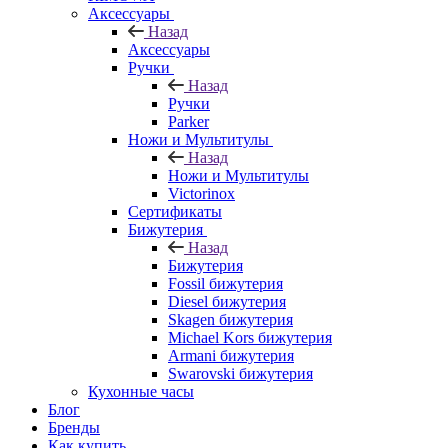
Аксессуары
Назад
Аксессуары
Ручки
Назад
Ручки
Parker
Ножи и Мультитулы
Назад
Ножи и Мультитулы
Victorinox
Сертификаты
Бижутерия
Назад
Бижутерия
Fossil бижутерия
Diesel бижутерия
Skagen бижутерия
Michael Kors бижутерия
Armani бижутерия
Swarovski бижутерия
Кухонные часы
Блог
Бренды
Как купить