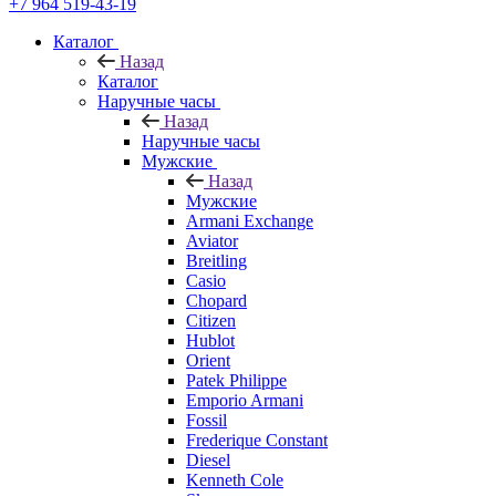
+7 964 519-43-19
Каталог
Назад
Каталог
Наручные часы
Назад
Наручные часы
Мужские
Назад
Мужские
Armani Exchange
Aviator
Breitling
Casio
Chopard
Citizen
Hublot
Orient
Patek Philippe
Emporio Armani
Fossil
Frederique Constant
Diesel
Kenneth Cole