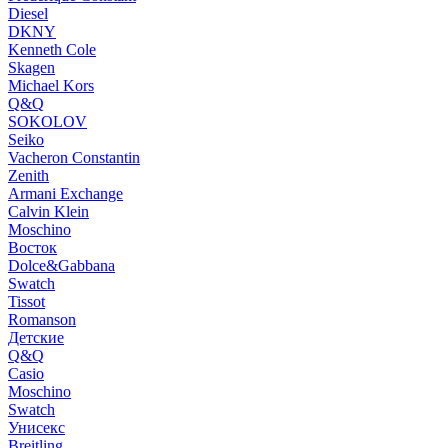
Diesel
DKNY
Kenneth Cole
Skagen
Michael Kors
Q&Q
SOKOLOV
Seiko
Vacheron Constantin
Zenith
Armani Exchange
Calvin Klein
Moschino
Восток
Dolce&Gabbana
Swatch
Tissot
Romanson
Детские
Q&Q
Casio
Moschino
Swatch
Унисекс
Breitling