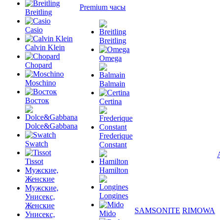
Premium часы
Breitling
Casio
Breitling
Calvin Klein
Omega
Chopard
Moschino
Balmain
Восток
Certina
Dolce&Gabbana
Frederique
Swatch
Constant
Tissot
Мужские,
Hamilton
Женские
Мужские,
Longines
Унисекс,
Женские
SAMSONITE
RIMOWA
Mido
Унисекс,