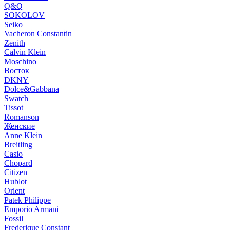
Q&Q
SOKOLOV
Seiko
Vacheron Constantin
Zenith
Calvin Klein
Moschino
Восток
DKNY
Dolce&Gabbana
Swatch
Tissot
Romanson
Женские
Anne Klein
Breitling
Casio
Chopard
Citizen
Hublot
Orient
Patek Philippe
Emporio Armani
Fossil
Frederique Constant