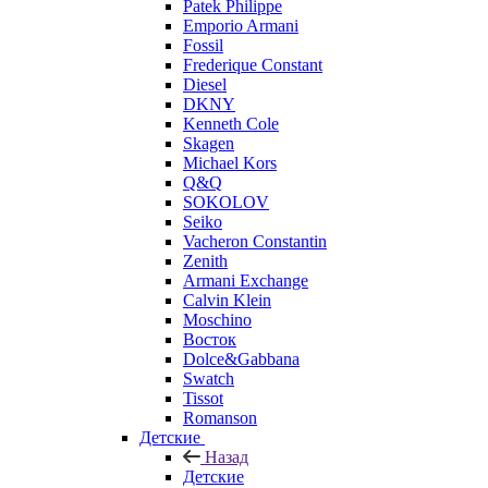
Patek Philippe
Emporio Armani
Fossil
Frederique Constant
Diesel
DKNY
Kenneth Cole
Skagen
Michael Kors
Q&Q
SOKOLOV
Seiko
Vacheron Constantin
Zenith
Armani Exchange
Calvin Klein
Moschino
Восток
Dolce&Gabbana
Swatch
Tissot
Romanson
Детские
Назад
Детские