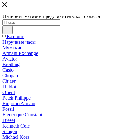
Интернет-магазин представительского класса
Каталог
Наручные часы
Мужские
Armani Exchange
Aviator
Breitling
Casio
Chopard
Citizen
Hublot
Orient
Patek Philippe
Emporio Armani
Fossil
Frederique Constant
Diesel
Kenneth Cole
Skagen
Michael Kors