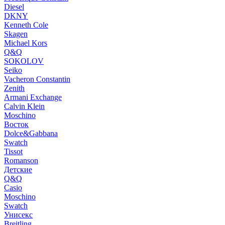
Diesel
DKNY
Kenneth Cole
Skagen
Michael Kors
Q&Q
SOKOLOV
Seiko
Vacheron Constantin
Zenith
Armani Exchange
Calvin Klein
Moschino
Восток
Dolce&Gabbana
Swatch
Tissot
Romanson
Детские
Q&Q
Casio
Moschino
Swatch
Унисекс
Breitling