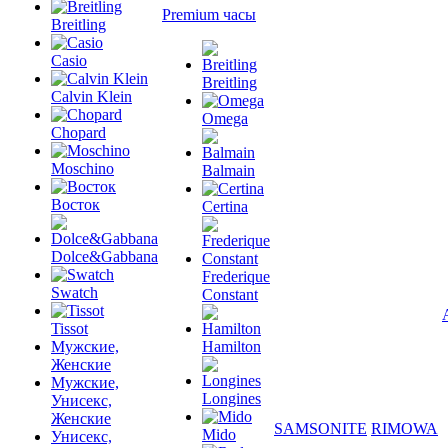
Premium часы
Breitling
Casio
Breitling
Calvin Klein
Omega
Chopard
Moschino
Balmain
Восток
Certina
Dolce&Gabbana
Frederique
Swatch
Constant
Tissot
Мужские,
Hamilton
Женские
Мужские,
Longines
Унисекс,
Женские
SAMSONITE
RIMOWA
Mido
Унисекс,