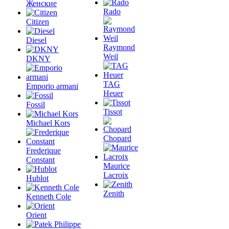
Женские
Rado
Citizen
Diesel
Raymond
Weil
DKNY
TAG
Emporio armani
Heuer
Fossil
Tissot
Michael Kors
Chopard
Frederique
Constant
Maurice
Lacroix
Hublot
Zenith
Kenneth Cole
Orient