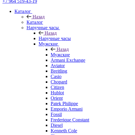
+7 964 519-43-19
Каталог
Назад
Каталог
Наручные часы
Назад
Наручные часы
Мужские
Назад
Мужские
Armani Exchange
Aviator
Breitling
Casio
Chopard
Citizen
Hublot
Orient
Patek Philippe
Emporio Armani
Fossil
Frederique Constant
Diesel
Kenneth Cole