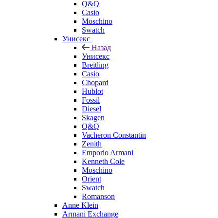
Q&Q
Casio
Moschino
Swatch
Унисекс
Назад
Унисекс
Breitling
Casio
Chopard
Hublot
Fossil
Diesel
Skagen
Q&Q
Vacheron Constantin
Zenith
Emporio Armani
Kenneth Cole
Moschino
Orient
Swatch
Romanson
Anne Klein
Armani Exchange