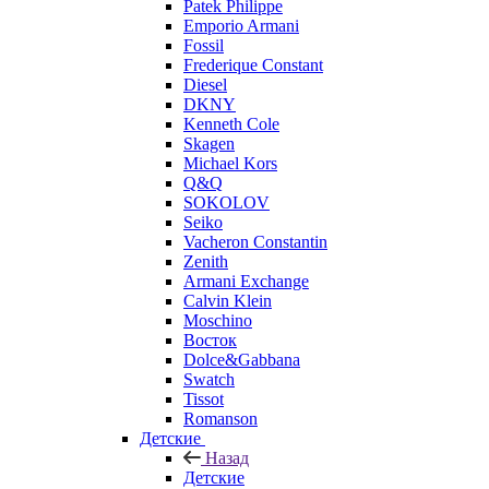
Patek Philippe
Emporio Armani
Fossil
Frederique Constant
Diesel
DKNY
Kenneth Cole
Skagen
Michael Kors
Q&Q
SOKOLOV
Seiko
Vacheron Constantin
Zenith
Armani Exchange
Calvin Klein
Moschino
Восток
Dolce&Gabbana
Swatch
Tissot
Romanson
Детские
Назад
Детские