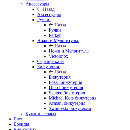
Аксессуары
Назад
Аксессуары
Ручки
Назад
Ручки
Parker
Ножи и Мультитулы
Назад
Ножи и Мультитулы
Victorinox
Сертификаты
Бижутерия
Назад
Бижутерия
Fossil бижутерия
Diesel бижутерия
Skagen бижутерия
Michael Kors бижутерия
Armani бижутерия
Swarovski бижутерия
Кухонные часы
Блог
Бренды
Как купить