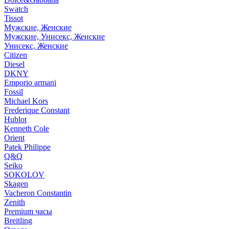
Swatch
Tissot
Мужские, Женские
Мужские, Унисекс, Женские
Унисекс, Женские
Citizen
Diesel
DKNY
Emporio armani
Fossil
Michael Kors
Frederique Constant
Hublot
Kenneth Cole
Orient
Patek Philippe
Q&Q
Seiko
SOKOLOV
Skagen
Vacheron Constantin
Zenith
Premium часы
Breitling