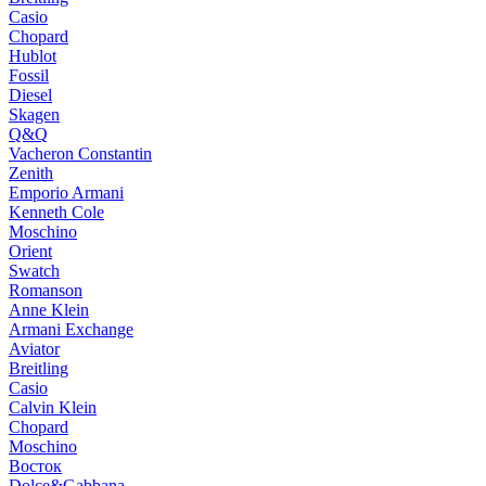
Casio
Chopard
Hublot
Fossil
Diesel
Skagen
Q&Q
Vacheron Constantin
Zenith
Emporio Armani
Kenneth Cole
Moschino
Orient
Swatch
Romanson
Anne Klein
Armani Exchange
Aviator
Breitling
Casio
Calvin Klein
Chopard
Moschino
Восток
Dolce&Gabbana