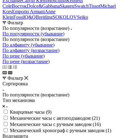
Exchange
Calvin Klein
Moschino
Kenneth
Cole
Восток
Dolce&Gabbana
Skagen
Swatch
Tissot
Michael
Kors
Emporio Armani
Anne
Klein
Fossil
Q&Q
Breitling
SOKOLOV
Seiko
Фильтр
По популярности (возрастание)
По популярности (убывание)
По популярности (возрастание)
По алфавиту (убывание)
По алфавиту (возрастание)
По цене (убывание)
По цене (возрастание)
Фильтр
Сортировка
По популярности (возрастание)
Тип механизма
Кварцевые часы (
9
)
Механические часы с автоподзаводом (
21
)
Механические часы с ручным заводом (
16
)
Механический хронограф с ручным заводом (
1
)
Водозащита