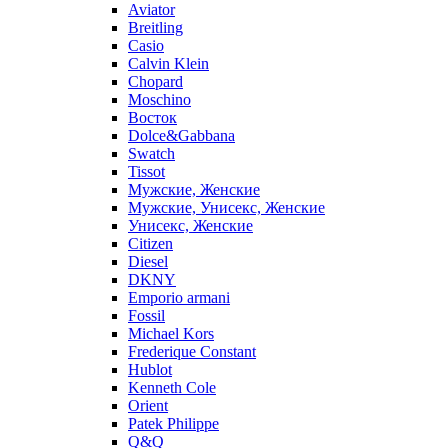
Aviator
Breitling
Casio
Calvin Klein
Chopard
Moschino
Восток
Dolce&Gabbana
Swatch
Tissot
Мужские, Женские
Мужские, Унисекс, Женские
Унисекс, Женские
Citizen
Diesel
DKNY
Emporio armani
Fossil
Michael Kors
Frederique Constant
Hublot
Kenneth Cole
Orient
Patek Philippe
Q&Q