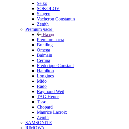
Seiko
SOKOLOV
Skagen
Vacheron Constantin
Zenith
Premium часы
Назад
Premium часы
Breitling
Omega
Balmain
Certina
Frederique Constant
Hamilton
Longines
Mido
Rado
Raymond Weil
TAG Heuer
Tissot
Chopard
Maurice Lacroix
Zenith
SAMSONITE
RIMOWA