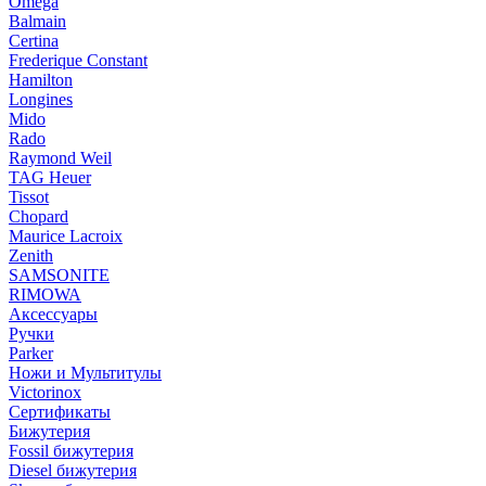
Omega
Balmain
Certina
Frederique Constant
Hamilton
Longines
Mido
Rado
Raymond Weil
TAG Heuer
Tissot
Chopard
Maurice Lacroix
Zenith
SAMSONITE
RIMOWA
Аксессуары
Ручки
Parker
Ножи и Мультитулы
Victorinox
Сертификаты
Бижутерия
Fossil бижутерия
Diesel бижутерия