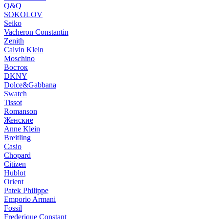
Q&Q
SOKOLOV
Seiko
Vacheron Constantin
Zenith
Calvin Klein
Moschino
Восток
DKNY
Dolce&Gabbana
Swatch
Tissot
Romanson
Женские
Anne Klein
Breitling
Casio
Chopard
Citizen
Hublot
Orient
Patek Philippe
Emporio Armani
Fossil
Frederique Constant