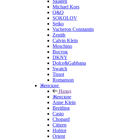
Skagen
Michael Kors
Q&Q
SOKOLOV
Seiko
Vacheron Constantin
Zenith
Calvin Klein
Moschino
Восток
DKNY
Dolce&Gabbana
Swatch
Tissot
Romanson
Женские
Назад
Женские
Anne Klein
Breitling
Casio
Chopard
Citizen
Hublot
Orient