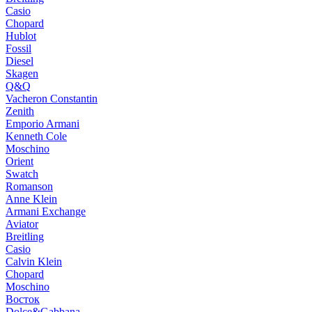
Casio
Chopard
Hublot
Fossil
Diesel
Skagen
Q&Q
Vacheron Constantin
Zenith
Emporio Armani
Kenneth Cole
Moschino
Orient
Swatch
Romanson
Anne Klein
Armani Exchange
Aviator
Breitling
Casio
Calvin Klein
Chopard
Moschino
Восток
Dolce&Gabbana