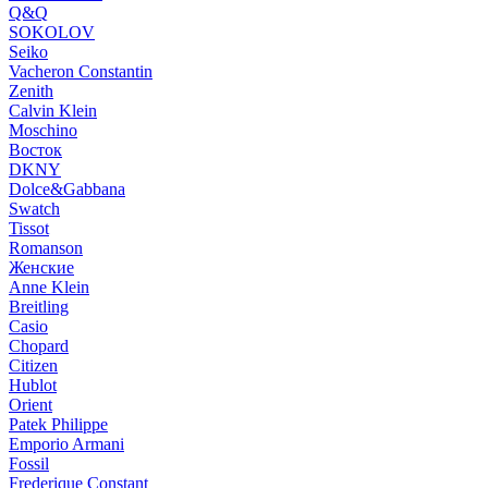
Q&Q
SOKOLOV
Seiko
Vacheron Constantin
Zenith
Calvin Klein
Moschino
Восток
DKNY
Dolce&Gabbana
Swatch
Tissot
Romanson
Женские
Anne Klein
Breitling
Casio
Chopard
Citizen
Hublot
Orient
Patek Philippe
Emporio Armani
Fossil
Frederique Constant