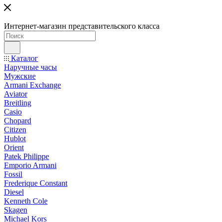
Интернет-магазин представительского класса
Каталог
Наручные часы
Мужские
Armani Exchange
Aviator
Breitling
Casio
Chopard
Citizen
Hublot
Orient
Patek Philippe
Emporio Armani
Fossil
Frederique Constant
Diesel
Kenneth Cole
Skagen
Michael Kors