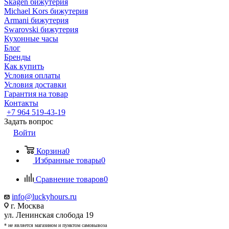
Skagen бижутерия
Michael Kors бижутерия
Armani бижутерия
Swarovski бижутерия
Кухонные часы
Блог
Бренды
Как купить
Условия оплаты
Условия доставки
Гарантия на товар
Контакты
+7 964 519-43-19
Задать вопрос
Войти
Корзина
0
Избранные товары
0
Сравнение товаров
0
info@luckyhours.ru
г. Москва
ул. Ленинская слобода 19
* не является магазином и пунктом самовывоза