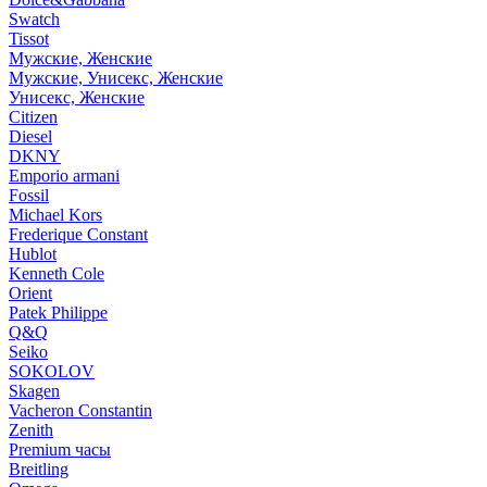
Swatch
Tissot
Мужские, Женские
Мужские, Унисекс, Женские
Унисекс, Женские
Citizen
Diesel
DKNY
Emporio armani
Fossil
Michael Kors
Frederique Constant
Hublot
Kenneth Cole
Orient
Patek Philippe
Q&Q
Seiko
SOKOLOV
Skagen
Vacheron Constantin
Zenith
Premium часы
Breitling