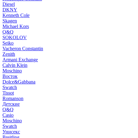
Diesel
DKNY
Kenneth Cole
Skagen
Michael Kors
Q&Q
SOKOLOV
Seiko
Vacheron Constantin
Zenith
Armani Exchange
Calvin Klein
Moschino
Восток
Dolce&Gabbana
Swatch
Tissot
Romanson
Детские
Q&Q
Casio
Moschino
Swatch
Унисекс
Breitling