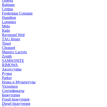
Omega
Balmain
Certina
Frederique Constant
Hamilton
Longines
Mido
Rado
Raymond Weil
TAG Heuer
Tissot
Chopard
Maurice Lacroix
Zenith
SAMSONITE
RIMOWA
Аксессуары
Ручки
Parker
Ножи и Мультитулы
Victorinox
Сертификаты
Бижутерия
Fossil бижутерия
Diesel бижутерия