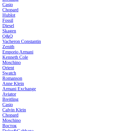
Casio
Chopard
Hublot
Fossil
Diesel
Skagen
Q&Q
Vacheron Constantin
Zenith
Emporio Armani
Kenneth Cole
Moschino
Orient
Swatch
Romanson
Anne Klein
Armani Exchange
Aviator
Breitling
Casio
Calvin Klein
Chopard
Moschino
Восток
Dolce&Gabbana