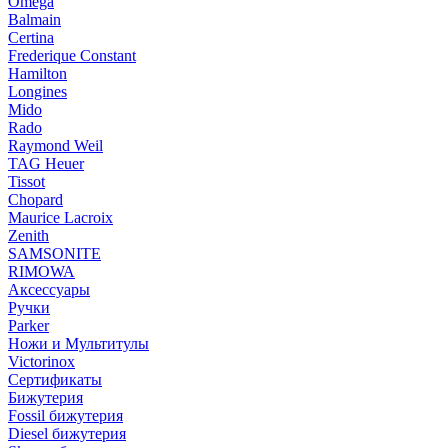
Omega
Balmain
Certina
Frederique Constant
Hamilton
Longines
Mido
Rado
Raymond Weil
TAG Heuer
Tissot
Chopard
Maurice Lacroix
Zenith
SAMSONITE
RIMOWA
Аксессуары
Ручки
Parker
Ножи и Мультитулы
Victorinox
Сертификаты
Бижутерия
Fossil бижутерия
Diesel бижутерия