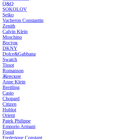
Q&Q
SOKOLOV
Seiko
Vacheron Constantin
Zenith
Calvin Klein
Moschino
Восток
DKNY
Dolce&Gabbana
Swatch
Tissot
Romanson
Женские
Anne Klein
Breitling
Casio
Chopard
Citizen
Hublot
Orient
Patek Philippe
Emporio Armani
Fossil
Frederique Constant