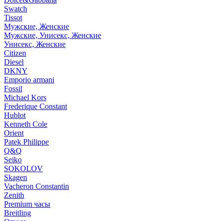
Swatch
Tissot
Мужские, Женские
Мужские, Унисекс, Женские
Унисекс, Женские
Citizen
Diesel
DKNY
Emporio armani
Fossil
Michael Kors
Frederique Constant
Hublot
Kenneth Cole
Orient
Patek Philippe
Q&Q
Seiko
SOKOLOV
Skagen
Vacheron Constantin
Zenith
Premium часы
Breitling