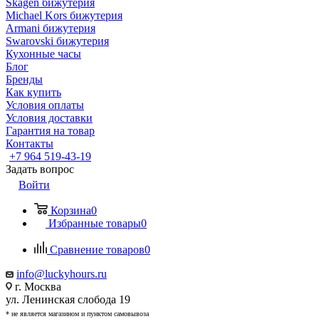
Skagen бижутерия
Michael Kors бижутерия
Armani бижутерия
Swarovski бижутерия
Кухонные часы
Блог
Бренды
Как купить
Условия оплаты
Условия доставки
Гарантия на товар
Контакты
+7 964 519-43-19
Задать вопрос
Войти
Корзина
0
Избранные товары
0
Сравнение товаров
0
info@luckyhours.ru
г. Москва
ул. Ленинская слобода 19
* не является магазином и пунктом самовывоза