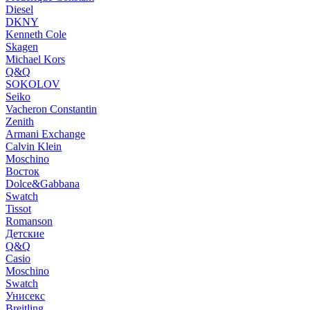
Diesel
DKNY
Kenneth Cole
Skagen
Michael Kors
Q&Q
SOKOLOV
Seiko
Vacheron Constantin
Zenith
Armani Exchange
Calvin Klein
Moschino
Восток
Dolce&Gabbana
Swatch
Tissot
Romanson
Детские
Q&Q
Casio
Moschino
Swatch
Унисекс
Breitling