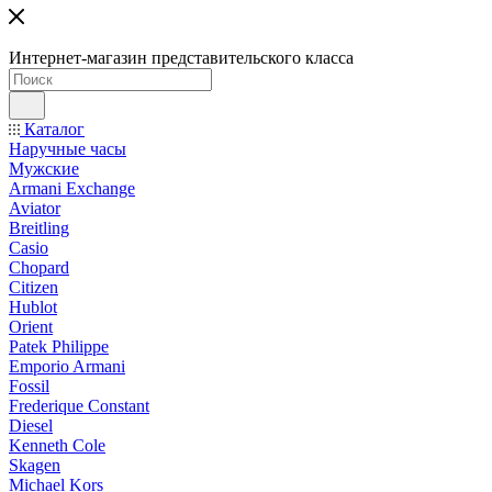
Интернет-магазин представительского класса
Каталог
Наручные часы
Мужские
Armani Exchange
Aviator
Breitling
Casio
Chopard
Citizen
Hublot
Orient
Patek Philippe
Emporio Armani
Fossil
Frederique Constant
Diesel
Kenneth Cole
Skagen
Michael Kors