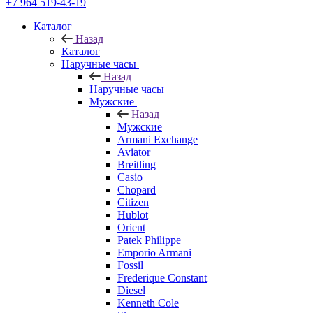
+7 964 519-43-19
Каталог
Назад
Каталог
Наручные часы
Назад
Наручные часы
Мужские
Назад
Мужские
Armani Exchange
Aviator
Breitling
Casio
Chopard
Citizen
Hublot
Orient
Patek Philippe
Emporio Armani
Fossil
Frederique Constant
Diesel
Kenneth Cole