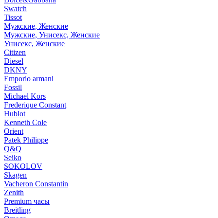
Swatch
Tissot
Мужские, Женские
Мужские, Унисекс, Женские
Унисекс, Женские
Citizen
Diesel
DKNY
Emporio armani
Fossil
Michael Kors
Frederique Constant
Hublot
Kenneth Cole
Orient
Patek Philippe
Q&Q
Seiko
SOKOLOV
Skagen
Vacheron Constantin
Zenith
Premium часы
Breitling