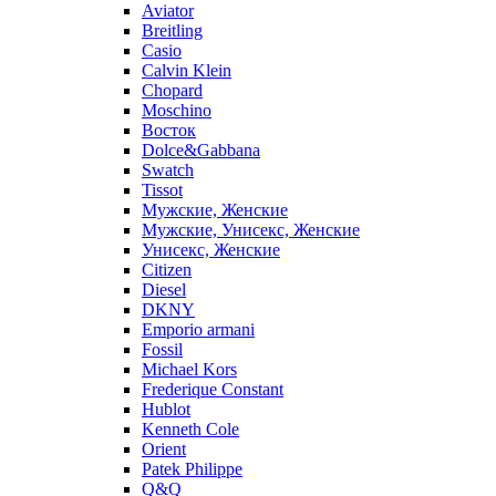
Aviator
Breitling
Casio
Calvin Klein
Chopard
Moschino
Восток
Dolce&Gabbana
Swatch
Tissot
Мужские, Женские
Мужские, Унисекс, Женские
Унисекс, Женские
Citizen
Diesel
DKNY
Emporio armani
Fossil
Michael Kors
Frederique Constant
Hublot
Kenneth Cole
Orient
Patek Philippe
Q&Q