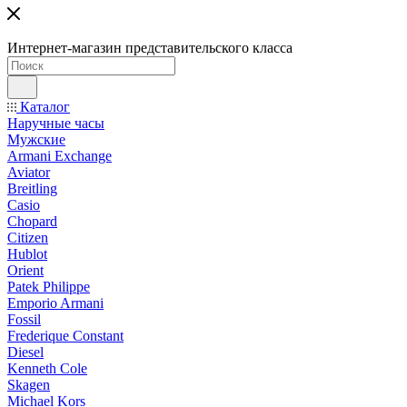
Интернет-магазин представительского класса
Каталог
Наручные часы
Мужские
Armani Exchange
Aviator
Breitling
Casio
Chopard
Citizen
Hublot
Orient
Patek Philippe
Emporio Armani
Fossil
Frederique Constant
Diesel
Kenneth Cole
Skagen
Michael Kors