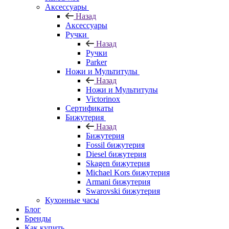
Аксессуары
Назад
Аксессуары
Ручки
Назад
Ручки
Parker
Ножи и Мультитулы
Назад
Ножи и Мультитулы
Victorinox
Сертификаты
Бижутерия
Назад
Бижутерия
Fossil бижутерия
Diesel бижутерия
Skagen бижутерия
Michael Kors бижутерия
Armani бижутерия
Swarovski бижутерия
Кухонные часы
Блог
Бренды
Как купить