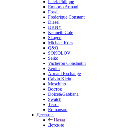
Patek Philippe
Emporio Armani
Fossil
Frederique Constant
Diesel
DKNY
Kenneth Cole
Skagen
Michael Kors
Q&Q
SOKOLOV
Seiko
Vacheron Constantin
Zenith
Armani Exchange
Calvin Klein
Moschino
Восток
Dolce&Gabbana
Swatch
Tissot
Romanson
Детские
Назад
Детские