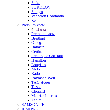
Seiko
SOKOLOV
Skagen
Vacheron Constantin
Zenith
Premium часы
Назад
Premium часы
Breitling
Omega
Balmain
Certina
Frederique Constant
Hamilton
Longines
Mido
Rado
Raymond Weil
TAG Heuer
Tissot
Chopard
Maurice Lacroix
Zenith
SAMSONITE
RIMOWA