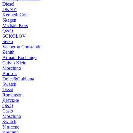
Diesel
DKNY
Kenneth Cole
Skagen
Michael Kors
Q&Q
SOKOLOV
Seiko
Vacheron Constantin
Zenith
Armani Exchange
Calvin Klein
Moschino
Восток
Dolce&Gabbana
Swatch
Tissot
Romanson
Детские
Q&Q
Casio
Moschino
Swatch
Унисекс
Breitling