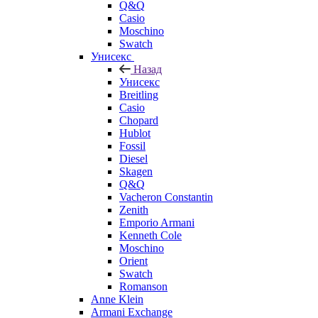
Q&Q
Casio
Moschino
Swatch
Унисекс
Назад
Унисекс
Breitling
Casio
Chopard
Hublot
Fossil
Diesel
Skagen
Q&Q
Vacheron Constantin
Zenith
Emporio Armani
Kenneth Cole
Moschino
Orient
Swatch
Romanson
Anne Klein
Armani Exchange