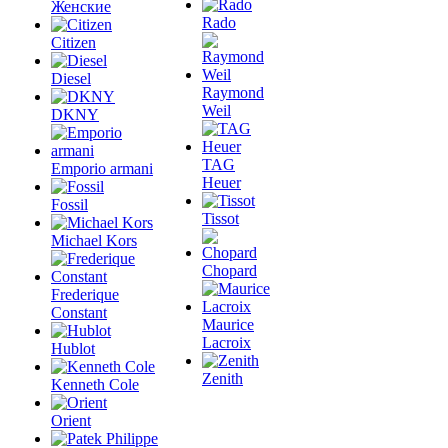
Женские
Rado
Citizen
Diesel
Raymond
Weil
DKNY
TAG
Emporio armani
Heuer
Fossil
Tissot
Michael Kors
Chopard
Frederique
Constant
Maurice
Lacroix
Hublot
Zenith
Kenneth Cole
Orient