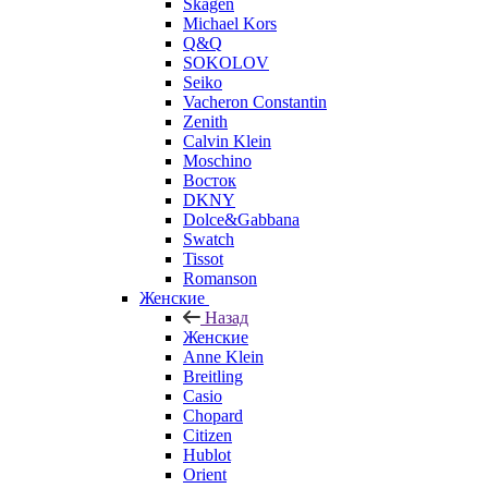
Skagen
Michael Kors
Q&Q
SOKOLOV
Seiko
Vacheron Constantin
Zenith
Calvin Klein
Moschino
Восток
DKNY
Dolce&Gabbana
Swatch
Tissot
Romanson
Женские
Назад
Женские
Anne Klein
Breitling
Casio
Chopard
Citizen
Hublot
Orient