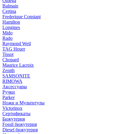
Omega
Balmain
Certina
Frederique Constant
Hamilton
Longines
Mido
Rado
Raymond Weil
TAG Heuer
Tissot
Chopard
Maurice Lacroix
Zenith
SAMSONITE
RIMOWA
Аксессуары
Ручки
Parker
Ножи и Мультитулы
Victorinox
Сертификаты
Бижутерия
Fossil бижутерия
Diesel бижутерия