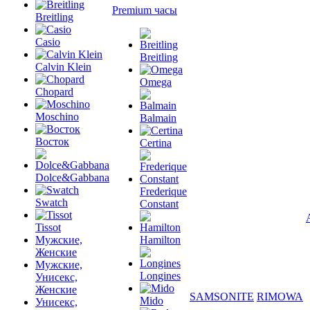
Premium часы
Breitling
Casio
Breitling
Calvin Klein
Omega
Chopard
Moschino
Balmain
Восток
Certina
Dolce&Gabbana
Frederique
Swatch
Constant
Tissot
Мужские,
Hamilton
Женские
Мужские,
Longines
Унисекс,
Женские
SAMSONITE
RIMOWA
Mido
Унисекс,