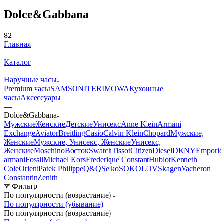
Dolce&Gabbana
82
Главная
—
Каталог
—
Наручные часы
Premium часы
SAMSONITE
RIMOWA
Кухонные
часы
Аксессуары
—
Dolce&Gabbana
Мужские
Женские
Детские
Унисекс
Anne Klein
Armani
Exchange
Aviator
Breitling
Casio
Calvin Klein
Chopard
Мужские,
Женские
Мужские, Унисекс, Женские
Унисекс,
Женские
Moschino
Восток
Swatch
Tissot
Citizen
Diesel
DKNY
Empori
armani
Fossil
Michael Kors
Frederique Constant
Hublot
Kenneth
Cole
Orient
Patek Philippe
Q&Q
Seiko
SOKOLOV
Skagen
Vacheron
Constantin
Zenith
Фильтр
По популярности (возрастание)
По популярности (убывание)
По популярности (возрастание)