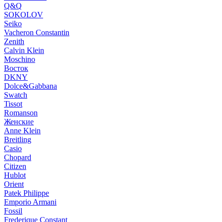
Q&Q
SOKOLOV
Seiko
Vacheron Constantin
Zenith
Calvin Klein
Moschino
Восток
DKNY
Dolce&Gabbana
Swatch
Tissot
Romanson
Женские
Anne Klein
Breitling
Casio
Chopard
Citizen
Hublot
Orient
Patek Philippe
Emporio Armani
Fossil
Frederique Constant