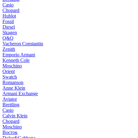
Casio
Chopard
Hublot
Fossil
Diesel
Skagen
Q&Q
Vacheron Constantin
Zenith
Emporio Armani
Kenneth Cole
Moschino
Orient
Swatch
Romanson
Anne Klein
Armani Exchange
Aviator
Breitling
Casio
Calvin Klein
Chopard
Moschino
Восток
Dolce&Gabbana