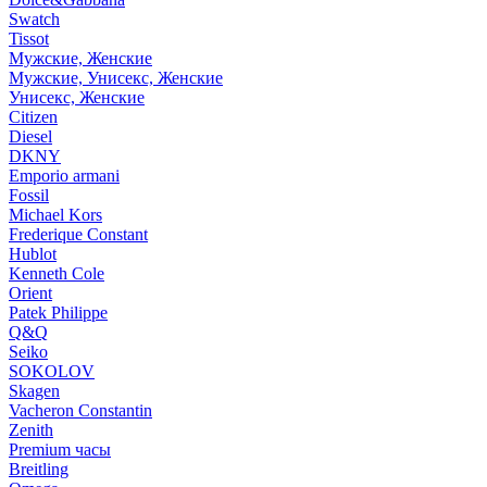
Swatch
Tissot
Мужские, Женские
Мужские, Унисекс, Женские
Унисекс, Женские
Citizen
Diesel
DKNY
Emporio armani
Fossil
Michael Kors
Frederique Constant
Hublot
Kenneth Cole
Orient
Patek Philippe
Q&Q
Seiko
SOKOLOV
Skagen
Vacheron Constantin
Zenith
Premium часы
Breitling