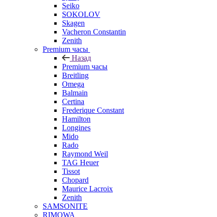
Seiko
SOKOLOV
Skagen
Vacheron Constantin
Zenith
Premium часы
Назад
Premium часы
Breitling
Omega
Balmain
Certina
Frederique Constant
Hamilton
Longines
Mido
Rado
Raymond Weil
TAG Heuer
Tissot
Chopard
Maurice Lacroix
Zenith
SAMSONITE
RIMOWA