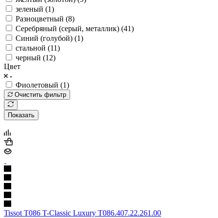
зеленый (
1
)
Разноцветный (
8
)
Серебряный (серый, металлик) (
41
)
Синий (голубой) (
1
)
стальной (
11
)
черный (
12
)
Цвет
Фиолетовый (
1
)
Очистить фильтр
Показать
Tissot T086 T-Classic Luxury T086.407.22.261.00