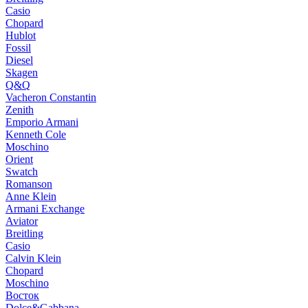
Casio
Chopard
Hublot
Fossil
Diesel
Skagen
Q&Q
Vacheron Constantin
Zenith
Emporio Armani
Kenneth Cole
Moschino
Orient
Swatch
Romanson
Anne Klein
Armani Exchange
Aviator
Breitling
Casio
Calvin Klein
Chopard
Moschino
Восток
Dolce&Gabbana