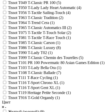
Tissot T049 T-Classic PR 100 (
5
)
Tissot T050 T-Lady Lady Heart Automatic (
4
)
Tissot T056 T-Tactile Sailing-Touch (
4
)
Tissot T063 T-Classic Tradition (
2
)
Tissot T064 T-Trend Cera (
1
)
Tissot T065 T-Classic Automatics III (
2
)
Tissot T075 T-Tactile T-Touch Solar (
2
)
Tissot T081 T-Tactile T-Race Touch (
1
)
Tissot T085 T-Classic Carson (
1
)
Tissot T086 T-Classic Luxury (
8
)
Tissot T090 T-Lady T02 (
1
)
Tissot T099 T-Classic Chemin des Tourelles (
5
)
Tissot T101 PR 100 Powermatic 80 Asian Games Edition (
1
)
Tissot T103 T-Lady Bella Ora (
1
)
Tissot T108 T-Classic Ballade (
7
)
Tissot T111 T-Race Cycling (
1
)
Tissot T116 T-Sport Chrono XL (
1
)
Tissot T116 T-Sport Gent XL (
1
)
Tissot T119 Heritage Petite Seconde (
1
)
Tissot T916 T-Gold Organdy (
1
)
Цвет
Желтый (золотой) (
9
)