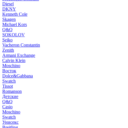
Diesel
DKNY
Kenneth Cole
Skagen
Michael Kors
Q&Q
SOKOLOV
Seiko
Vacheron Constantin
Zenith
Armani Exchange
Calvin Klein
Moschino
Восток
Dolce&Gabbana
Swatch
Tissot
Romanson
Детские
Q&Q
Casio
Moschino
Swatch
Унисекс
Breitling