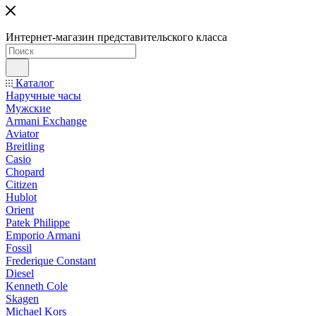
Интернет-магазин представительского класса
Каталог
Наручные часы
Мужские
Armani Exchange
Aviator
Breitling
Casio
Chopard
Citizen
Hublot
Orient
Patek Philippe
Emporio Armani
Fossil
Frederique Constant
Diesel
Kenneth Cole
Skagen
Michael Kors