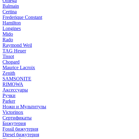
Omega
Balmain
Certina
Frederique Constant
Hamilton
Longines
Mido
Rado
Raymond Weil
TAG Heuer
Tissot
Chopard
Maurice Lacroix
Zenith
SAMSONITE
RIMOWA
Аксессуары
Ручки
Parker
Ножи и Мультитулы
Victorinox
Сертификаты
Бижутерия
Fossil бижутерия
Diesel бижутерия