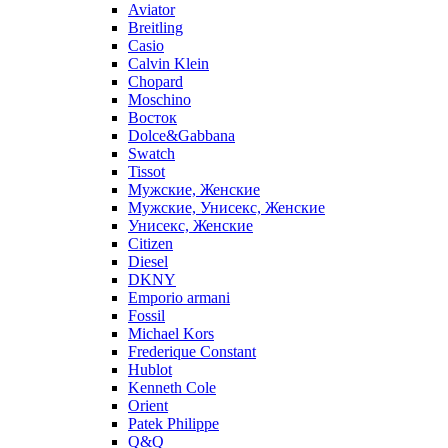
Aviator
Breitling
Casio
Calvin Klein
Chopard
Moschino
Восток
Dolce&Gabbana
Swatch
Tissot
Мужские, Женские
Мужские, Унисекс, Женские
Унисекс, Женские
Citizen
Diesel
DKNY
Emporio armani
Fossil
Michael Kors
Frederique Constant
Hublot
Kenneth Cole
Orient
Patek Philippe
Q&Q