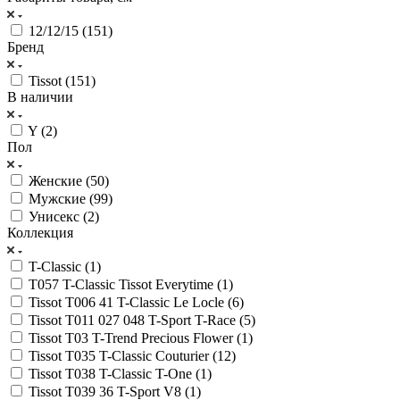
12/12/15 (
151
)
Бренд
Tissot (
151
)
В наличии
Y (
2
)
Пол
Женские (
50
)
Мужские (
99
)
Унисекс (
2
)
Коллекция
T-Classic (
1
)
T057 T-Classic Tissot Everytime (
1
)
Tissot T006 41 T-Classic Le Locle (
6
)
Tissot T011 027 048 T-Sport T-Race (
5
)
Tissot T03 T-Trend Precious Flower (
1
)
Tissot T035 T-Classic Couturier (
12
)
Tissot T038 T-Classic T-One (
1
)
Tissot T039 36 T-Sport V8 (
1
)