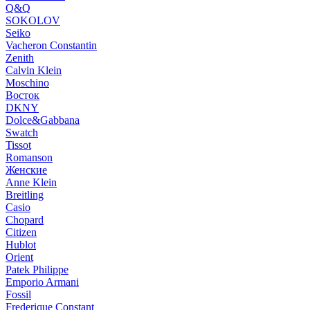
Q&Q
SOKOLOV
Seiko
Vacheron Constantin
Zenith
Calvin Klein
Moschino
Восток
DKNY
Dolce&Gabbana
Swatch
Tissot
Romanson
Женские
Anne Klein
Breitling
Casio
Chopard
Citizen
Hublot
Orient
Patek Philippe
Emporio Armani
Fossil
Frederique Constant