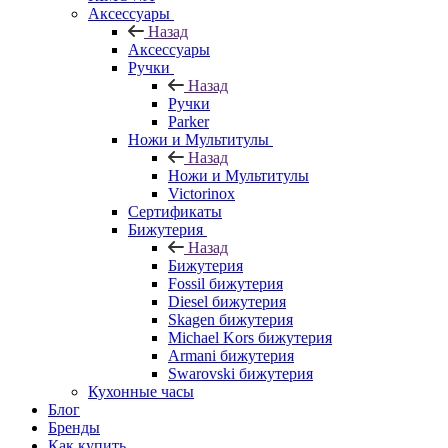
Аксессуары
Назад
Аксессуары
Ручки
Назад
Ручки
Parker
Ножи и Мультитулы
Назад
Ножи и Мультитулы
Victorinox
Сертификаты
Бижутерия
Назад
Бижутерия
Fossil бижутерия
Diesel бижутерия
Skagen бижутерия
Michael Kors бижутерия
Armani бижутерия
Swarovski бижутерия
Кухонные часы
Блог
Бренды
Как купить