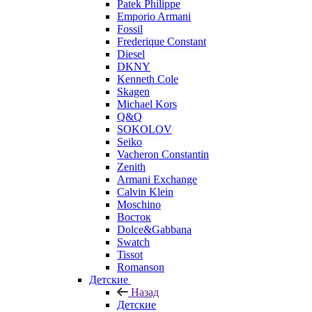
Patek Philippe
Emporio Armani
Fossil
Frederique Constant
Diesel
DKNY
Kenneth Cole
Skagen
Michael Kors
Q&Q
SOKOLOV
Seiko
Vacheron Constantin
Zenith
Armani Exchange
Calvin Klein
Moschino
Восток
Dolce&Gabbana
Swatch
Tissot
Romanson
Детские
Назад
Детские