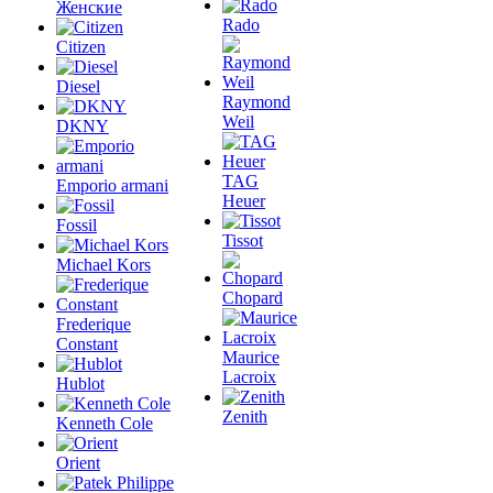
Женские
Rado
Citizen
Diesel
Raymond
Weil
DKNY
TAG
Emporio armani
Heuer
Fossil
Tissot
Michael Kors
Chopard
Frederique
Constant
Maurice
Lacroix
Hublot
Zenith
Kenneth Cole
Orient