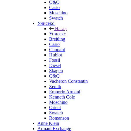
Q&Q
Casio
Moschino
Swatch
Унисекс
Назад
Унисекс
Breitling
Casio
Chopard
Hublot
Fossil
Diesel
Skagen
Q&Q
Vacheron Constantin
Zenith
Emporio Armani
Kenneth Cole
Moschino
Orient
Swatch
Romanson
Anne Klein
Armani Exchange