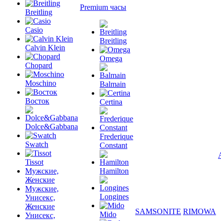
Premium часы
Breitling
Casio
Breitling
Calvin Klein
Omega
Chopard
Moschino
Balmain
Восток
Certina
Dolce&Gabbana
Frederique
Swatch
Constant
Tissot
Мужские,
Hamilton
Женские
Мужские,
Longines
Унисекс,
Женские
SAMSONITE
RIMOWA
Mido
Унисекс,