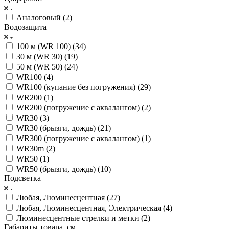
Аналоговый (
2
)
Водозащита
100 м (WR 100) (
34
)
30 м (WR 30) (
19
)
50 м (WR 50) (
24
)
WR100 (
4
)
WR100 (купание без погружения) (
29
)
WR200 (
1
)
WR200 (погружение с аквалангом) (
2
)
WR30 (
3
)
WR30 (брызги, дождь) (
21
)
WR300 (погружение с аквалангом) (
1
)
WR30m (
2
)
WR50 (
1
)
WR50 (брызги, дождь) (
10
)
Подсветка
Любая, Люминесцентная (
27
)
Любая, Люминесцентная, Электрическая (
4
)
Люминесцентные стрелки и метки (
2
)
Габариты товара, см