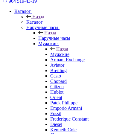
+7 964 519-43-19
Каталог
Назад
Каталог
Наручные часы
Назад
Наручные часы
Мужские
Назад
Мужские
Armani Exchange
Aviator
Breitling
Casio
Chopard
Citizen
Hublot
Orient
Patek Philippe
Emporio Armani
Fossil
Frederique Constant
Diesel
Kenneth Cole