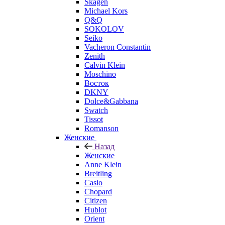
Skagen
Michael Kors
Q&Q
SOKOLOV
Seiko
Vacheron Constantin
Zenith
Calvin Klein
Moschino
Восток
DKNY
Dolce&Gabbana
Swatch
Tissot
Romanson
Женские
Назад
Женские
Anne Klein
Breitling
Casio
Chopard
Citizen
Hublot
Orient