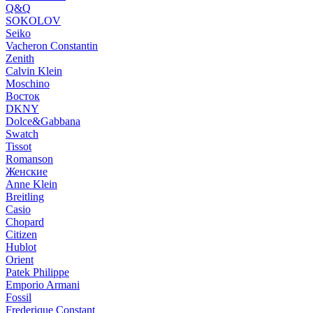
Q&Q
SOKOLOV
Seiko
Vacheron Constantin
Zenith
Calvin Klein
Moschino
Восток
DKNY
Dolce&Gabbana
Swatch
Tissot
Romanson
Женские
Anne Klein
Breitling
Casio
Chopard
Citizen
Hublot
Orient
Patek Philippe
Emporio Armani
Fossil
Frederique Constant