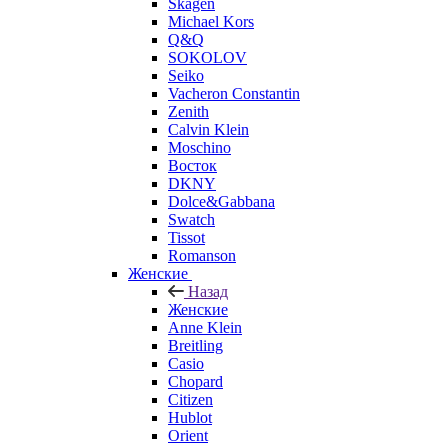
Skagen
Michael Kors
Q&Q
SOKOLOV
Seiko
Vacheron Constantin
Zenith
Calvin Klein
Moschino
Восток
DKNY
Dolce&Gabbana
Swatch
Tissot
Romanson
Женские
Назад
Женские
Anne Klein
Breitling
Casio
Chopard
Citizen
Hublot
Orient