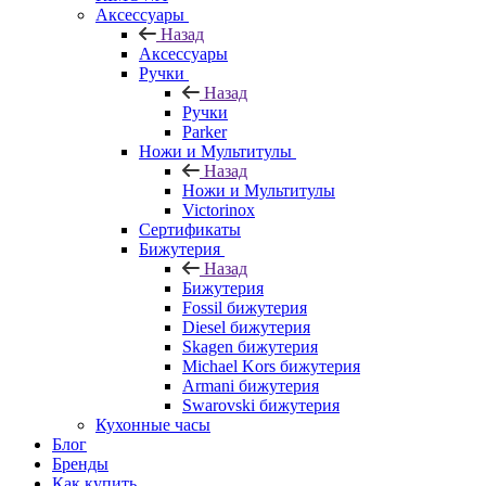
Аксессуары
Назад
Аксессуары
Ручки
Назад
Ручки
Parker
Ножи и Мультитулы
Назад
Ножи и Мультитулы
Victorinox
Сертификаты
Бижутерия
Назад
Бижутерия
Fossil бижутерия
Diesel бижутерия
Skagen бижутерия
Michael Kors бижутерия
Armani бижутерия
Swarovski бижутерия
Кухонные часы
Блог
Бренды
Как купить