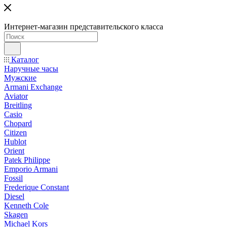
Интернет-магазин представительского класса
Каталог
Наручные часы
Мужские
Armani Exchange
Aviator
Breitling
Casio
Chopard
Citizen
Hublot
Orient
Patek Philippe
Emporio Armani
Fossil
Frederique Constant
Diesel
Kenneth Cole
Skagen
Michael Kors