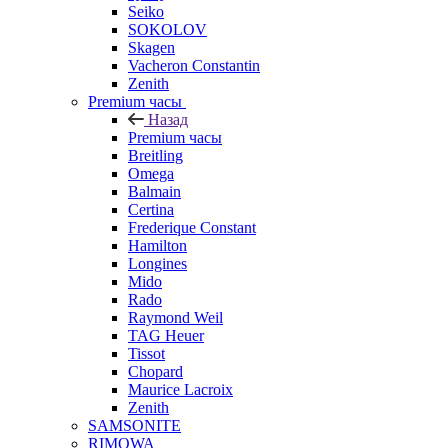
Seiko
SOKOLOV
Skagen
Vacheron Constantin
Zenith
Premium часы
Назад
Premium часы
Breitling
Omega
Balmain
Certina
Frederique Constant
Hamilton
Longines
Mido
Rado
Raymond Weil
TAG Heuer
Tissot
Chopard
Maurice Lacroix
Zenith
SAMSONITE
RIMOWA