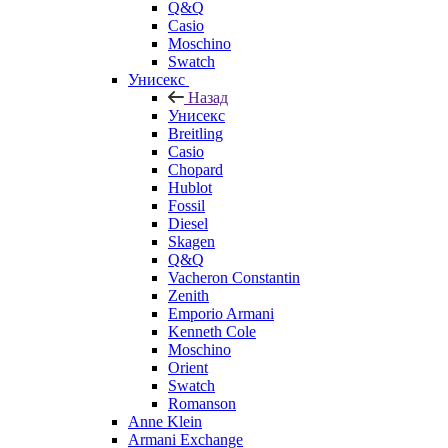
Q&Q
Casio
Moschino
Swatch
Унисекс
Назад
Унисекс
Breitling
Casio
Chopard
Hublot
Fossil
Diesel
Skagen
Q&Q
Vacheron Constantin
Zenith
Emporio Armani
Kenneth Cole
Moschino
Orient
Swatch
Romanson
Anne Klein
Armani Exchange