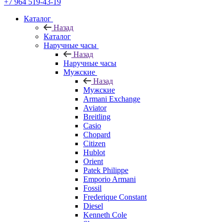
+7 964 519-43-19
Каталог
Назад
Каталог
Наручные часы
Назад
Наручные часы
Мужские
Назад
Мужские
Armani Exchange
Aviator
Breitling
Casio
Chopard
Citizen
Hublot
Orient
Patek Philippe
Emporio Armani
Fossil
Frederique Constant
Diesel
Kenneth Cole