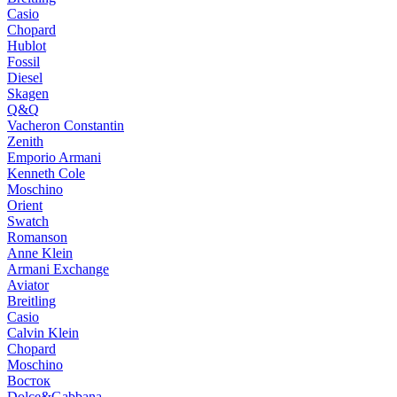
Casio
Chopard
Hublot
Fossil
Diesel
Skagen
Q&Q
Vacheron Constantin
Zenith
Emporio Armani
Kenneth Cole
Moschino
Orient
Swatch
Romanson
Anne Klein
Armani Exchange
Aviator
Breitling
Casio
Calvin Klein
Chopard
Moschino
Восток
Dolce&Gabbana