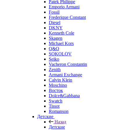
Patek Philippe
Emporio Armani
Fossil
Frederique Constant
Diesel
DKNY
Kenneth Cole
Skagen
Michael Kors
Q&Q
SOKOLOV
Seiko
Vacheron Constantin
Zenith
Armani Exchange
Calvin Klein
Moschino
Восток
Dolce&Gabbana
Swatch
Tissot
Romanson
Детские
Назад
Детские