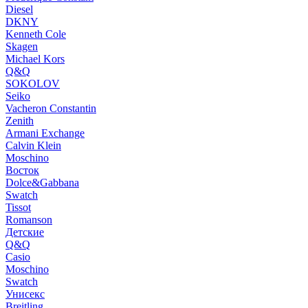
Diesel
DKNY
Kenneth Cole
Skagen
Michael Kors
Q&Q
SOKOLOV
Seiko
Vacheron Constantin
Zenith
Armani Exchange
Calvin Klein
Moschino
Восток
Dolce&Gabbana
Swatch
Tissot
Romanson
Детские
Q&Q
Casio
Moschino
Swatch
Унисекс
Breitling