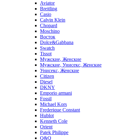
Aviator
Breitling
Casio
Calvin Klein
Chopard
Moschino
Восток
Dolce&Gabbana
Swatch
Tissot
Мужские, Женские
Мужские, Унисекс, Женские
Унисекс, Женские
Citizen
Diesel
DKNY
Emporio armani
Fossil
Michael Kors
Frederique Constant
Hublot
Kenneth Cole
Orient
Patek Philippe
Q&Q