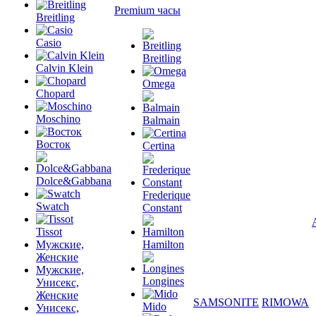
Premium часы
Breitling
Casio
Breitling
Calvin Klein
Omega
Chopard
Moschino
Balmain
Восток
Certina
Dolce&Gabbana
Frederique
Swatch
Constant
Tissot
Мужские,
Hamilton
Женские
Мужские,
Longines
Унисекс,
Женские
SAMSONITE
RIMOWA
Mido
Унисекс,