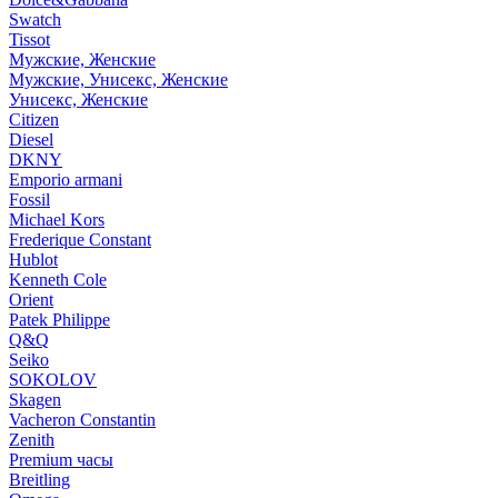
Swatch
Tissot
Мужские, Женские
Мужские, Унисекс, Женские
Унисекс, Женские
Citizen
Diesel
DKNY
Emporio armani
Fossil
Michael Kors
Frederique Constant
Hublot
Kenneth Cole
Orient
Patek Philippe
Q&Q
Seiko
SOKOLOV
Skagen
Vacheron Constantin
Zenith
Premium часы
Breitling