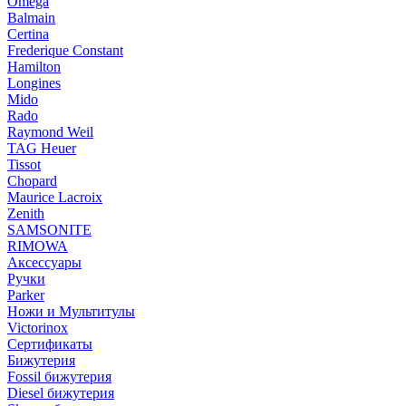
Omega
Balmain
Certina
Frederique Constant
Hamilton
Longines
Mido
Rado
Raymond Weil
TAG Heuer
Tissot
Chopard
Maurice Lacroix
Zenith
SAMSONITE
RIMOWA
Аксессуары
Ручки
Parker
Ножи и Мультитулы
Victorinox
Сертификаты
Бижутерия
Fossil бижутерия
Diesel бижутерия