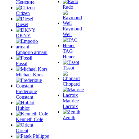
Женские
Rado
Citizen
Diesel
Raymond
Weil
DKNY
TAG
Emporio armani
Heuer
Fossil
Tissot
Michael Kors
Chopard
Frederique
Constant
Maurice
Lacroix
Hublot
Zenith
Kenneth Cole
Orient