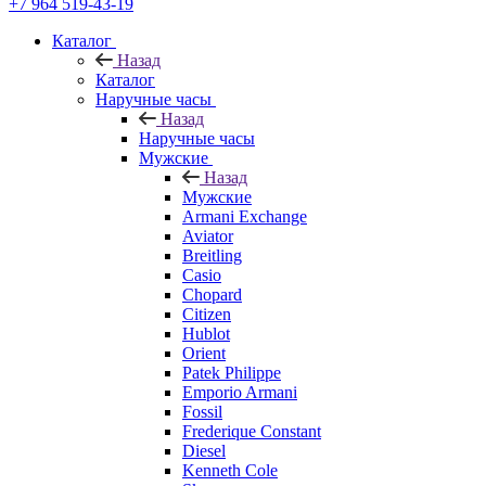
+7 964 519-43-19
Каталог
Назад
Каталог
Наручные часы
Назад
Наручные часы
Мужские
Назад
Мужские
Armani Exchange
Aviator
Breitling
Casio
Chopard
Citizen
Hublot
Orient
Patek Philippe
Emporio Armani
Fossil
Frederique Constant
Diesel
Kenneth Cole