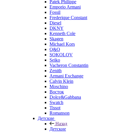
Patek Philippe
Emporio Armani
Fossil
Frederique Constant
Diesel
DKNY
Kenneth Cole
Skagen
Michael Kors
Q&Q
SOKOLOV
Seiko
Vacheron Constantin
Zenith
Armani Exchange
Calvin Klein
Moschino
Восток
Dolce&Gabbana
Swatch
Tissot
Romanson
Детские
Назад
Детские