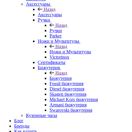
Аксессуары
Назад
Аксессуары
Ручки
Назад
Ручки
Parker
Ножи и Мультитулы
Назад
Ножи и Мультитулы
Victorinox
Сертификаты
Бижутерия
Назад
Бижутерия
Fossil бижутерия
Diesel бижутерия
Skagen бижутерия
Michael Kors бижутерия
Armani бижутерия
Swarovski бижутерия
Кухонные часы
Блог
Бренды
Как купить