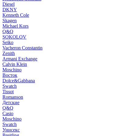
Diesel
DKNY
Kenneth Cole
Skagen
Michael Kors
Q&Q
SOKOLOV
Seiko
Vacheron Constantin
Zenith
Armani Exchange
Calvin Klein
Moschino
Восток
Dolce&Gabbana
Swatch
Tissot
Romanson
Детские
Q&Q
Casio
Moschino
Swatch
Унисекс
Breitling