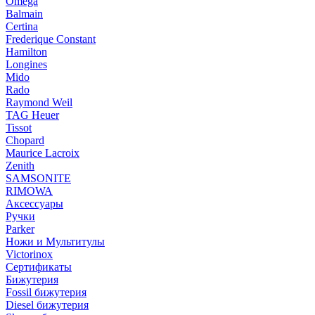
Omega
Balmain
Certina
Frederique Constant
Hamilton
Longines
Mido
Rado
Raymond Weil
TAG Heuer
Tissot
Chopard
Maurice Lacroix
Zenith
SAMSONITE
RIMOWA
Аксессуары
Ручки
Parker
Ножи и Мультитулы
Victorinox
Сертификаты
Бижутерия
Fossil бижутерия
Diesel бижутерия