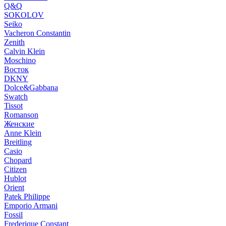
Q&Q
SOKOLOV
Seiko
Vacheron Constantin
Zenith
Calvin Klein
Moschino
Восток
DKNY
Dolce&Gabbana
Swatch
Tissot
Romanson
Женские
Anne Klein
Breitling
Casio
Chopard
Citizen
Hublot
Orient
Patek Philippe
Emporio Armani
Fossil
Frederique Constant