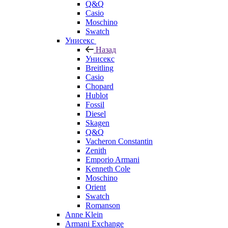
Q&Q
Casio
Moschino
Swatch
Унисекс
Назад
Унисекс
Breitling
Casio
Chopard
Hublot
Fossil
Diesel
Skagen
Q&Q
Vacheron Constantin
Zenith
Emporio Armani
Kenneth Cole
Moschino
Orient
Swatch
Romanson
Anne Klein
Armani Exchange