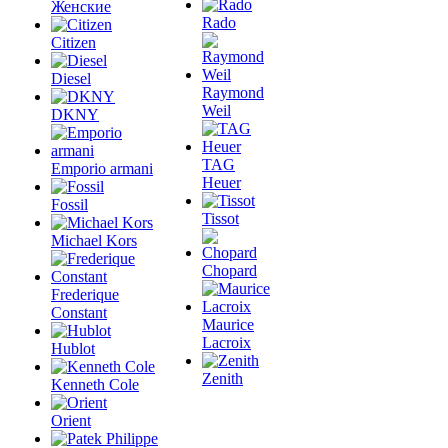
Женские
Rado
Citizen
Diesel
Raymond
Weil
DKNY
TAG
Emporio armani
Heuer
Fossil
Tissot
Michael Kors
Chopard
Frederique
Constant
Maurice
Lacroix
Hublot
Zenith
Kenneth Cole
Orient