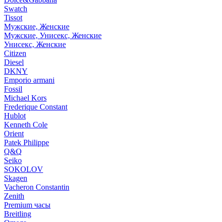
Swatch
Tissot
Мужские, Женские
Мужские, Унисекс, Женские
Унисекс, Женские
Citizen
Diesel
DKNY
Emporio armani
Fossil
Michael Kors
Frederique Constant
Hublot
Kenneth Cole
Orient
Patek Philippe
Q&Q
Seiko
SOKOLOV
Skagen
Vacheron Constantin
Zenith
Premium часы
Breitling