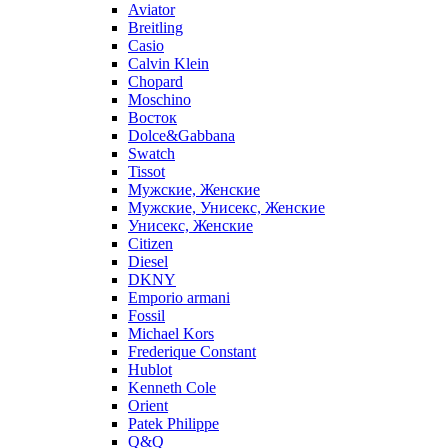
Aviator
Breitling
Casio
Calvin Klein
Chopard
Moschino
Восток
Dolce&Gabbana
Swatch
Tissot
Мужские, Женские
Мужские, Унисекс, Женские
Унисекс, Женские
Citizen
Diesel
DKNY
Emporio armani
Fossil
Michael Kors
Frederique Constant
Hublot
Kenneth Cole
Orient
Patek Philippe
Q&Q