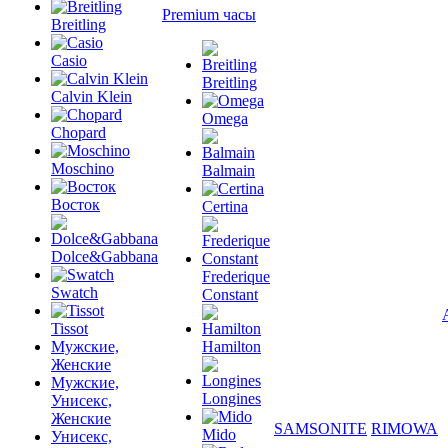
Premium часы
Breitling
Casio
Breitling
Calvin Klein
Omega
Chopard
Moschino
Balmain
Восток
Certina
Dolce&Gabbana
Frederique
Swatch
Constant
Tissot
Мужские,
Hamilton
Женские
Мужские,
Longines
Унисекс,
Женские
SAMSONITE
RIMOWA
Mido
Унисекс,