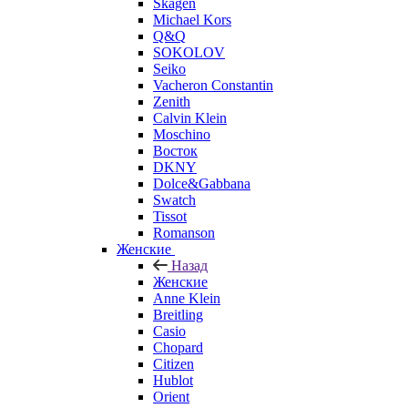
Skagen
Michael Kors
Q&Q
SOKOLOV
Seiko
Vacheron Constantin
Zenith
Calvin Klein
Moschino
Восток
DKNY
Dolce&Gabbana
Swatch
Tissot
Romanson
Женские
Назад
Женские
Anne Klein
Breitling
Casio
Chopard
Citizen
Hublot
Orient