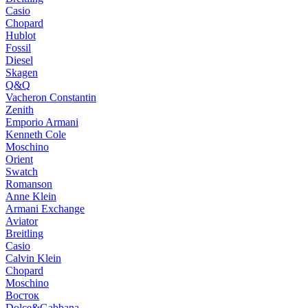
Casio
Chopard
Hublot
Fossil
Diesel
Skagen
Q&Q
Vacheron Constantin
Zenith
Emporio Armani
Kenneth Cole
Moschino
Orient
Swatch
Romanson
Anne Klein
Armani Exchange
Aviator
Breitling
Casio
Calvin Klein
Chopard
Moschino
Восток
Dolce&Gabbana