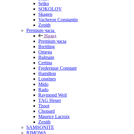
Seiko
SOKOLOV
Skagen
Vacheron Constantin
Zenith
Premium часы
Назад
Premium часы
Breitling
Omega
Balmain
Certina
Frederique Constant
Hamilton
Longines
Mido
Rado
Raymond Weil
TAG Heuer
Tissot
Chopard
Maurice Lacroix
Zenith
SAMSONITE
RIMOWA