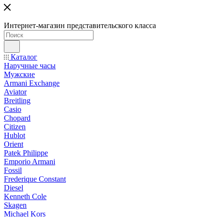
Интернет-магазин представительского класса
Каталог
Наручные часы
Мужские
Armani Exchange
Aviator
Breitling
Casio
Chopard
Citizen
Hublot
Orient
Patek Philippe
Emporio Armani
Fossil
Frederique Constant
Diesel
Kenneth Cole
Skagen
Michael Kors